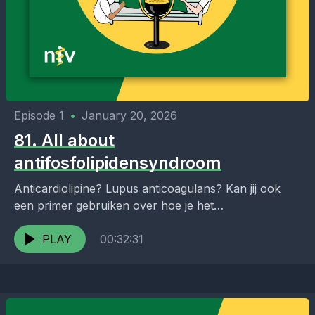
Episode 1
•
January 20, 2026
81. All about
antifosfolipidensyndroom
Anticardiolipine? Lupus anticoagulans? Kan jij ook
een primer gebruiken over hoe je het
antifosfolipidensyndroom vaststelt, wat het betekent
voor je antistollingsbeleid en wanneer het...
PLAY
00:32:31