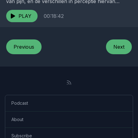
van pijn, en de verschillen in perceptie hiervan
tussen patiënten. We spreken met
neurowetenschapper Esmeralda...
PLAY
00:18:42
Previous
Next
Podcast
About
Subscribe