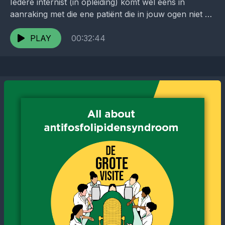
Iedere internist (in opleiding) komt wel eens in
aanraking met die ene patiënt die in jouw ogen niet de
juiste beslissing neemt t.a.v. een...
PLAY
00:32:44