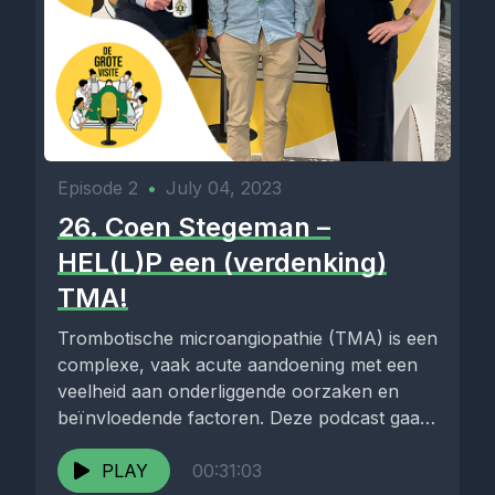
Episode 2
•
July 04, 2023
26. Coen Stegeman –
HEL(L)P een (verdenking)
TMA!
Trombotische microangiopathie (TMA) is een
complexe, vaak acute aandoening met een
veelheid aan onderliggende oorzaken en
beïnvloedende factoren. Deze podcast gaat
in op een...
PLAY
00:31:03