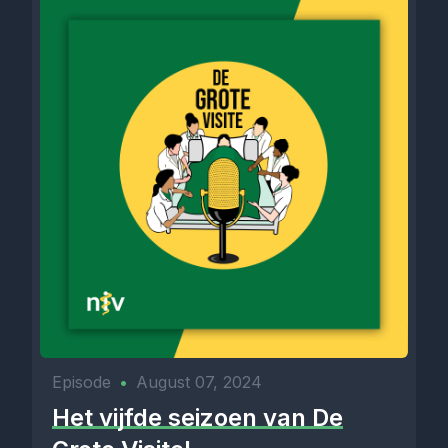
Episode
•
August 07, 2024
Het vijfde seizoen van De