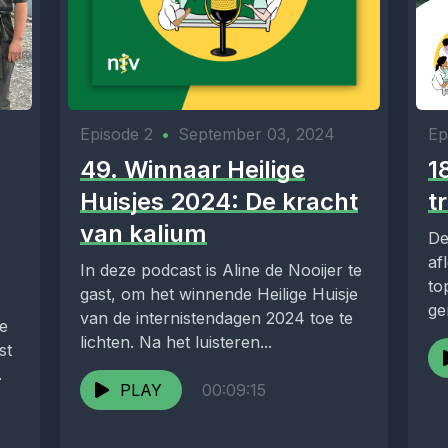
Episode 2
•
September 03, 2024
Ep
49. Winnaar Heilige
1
Huisjes 2024: De kracht
t
van kalium
De
af
In deze podcast is Aline de Nooijer te
to
gast, om het winnende Heilige Huisje
ge
van de internistendagen 2024 toe te
ke
in
lichten. Na het luisteren...
st
Bi
.
PLAY
00:09:15