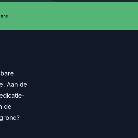
ore
nbare
e. Aan de
dicatie-
n de
rgrond?