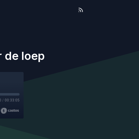
r de loep
0
/
00:33:05