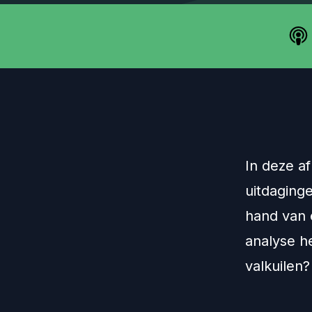
In deze a
uitdaging
hand van 
analyse h
valkuilen