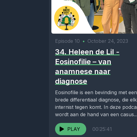
Episode 10
•
October 24, 2023
34. Heleen de Lil -
Eosinofilie – van
anamnese naar
diagnose
Eosinofilie is een bevinding met een
brede differentiaal diagnose, die el
internist tegen komt. In deze podca
wordt aan de hand van een casus..
PLAY
00:25:41