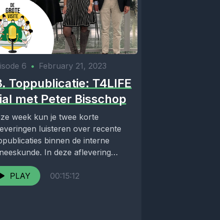
isode 6
•
February 21, 2023
8. Toppublicatie: T4LIFE
rial met Peter Bisschop
ze week kun je twee korte
leveringen luisteren over recente
ppublicaties binnen de interne
neeskunde. In deze aflevering
ternist-endocrinoloog Peter
sschop. In zijn spreekkamer...
PLAY
00:15:12