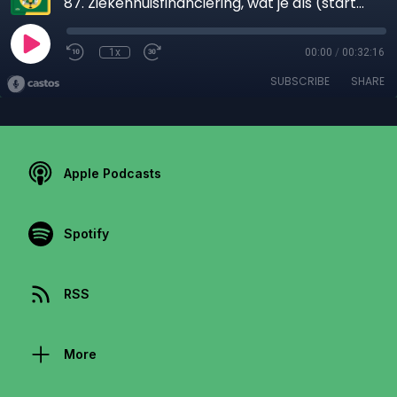
87. Ziekenhuisfinanciering, wat je als (startend) internist moet weten!
1x
00:00
/
00:32:16
SUBSCRIBE
SHARE
Apple Podcasts
Spotify
RSS
More