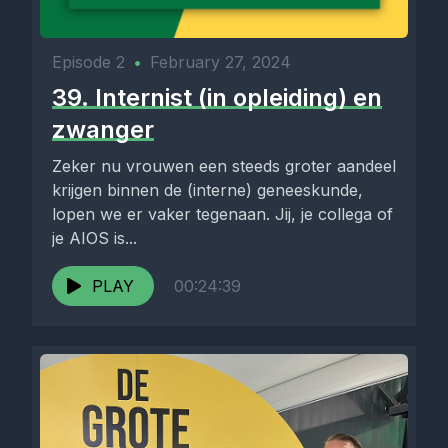
Episode 2
•
February 27, 2024
39. Internist (in opleiding) en
zwanger
Zeker nu vrouwen een steeds groter aandeel
krijgen binnen de (interne) geneeskunde,
lopen we er vaker tegenaan. Jij, je collega of
je AIOS is...
PLAY
00:24:39