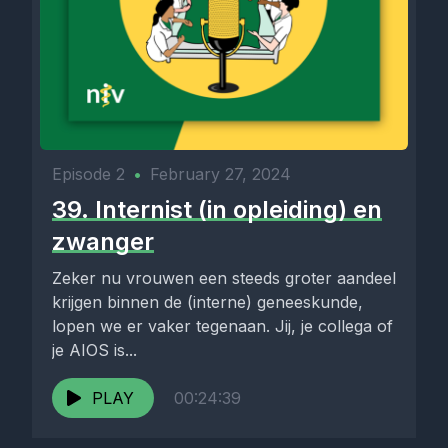
Episode 2
•
February 27, 2024
39. Internist (in opleiding) en
zwanger
Zeker nu vrouwen een steeds groter aandeel
krijgen binnen de (interne) geneeskunde,
lopen we er vaker tegenaan. Jij, je collega of
je AIOS is...
PLAY
00:24:39