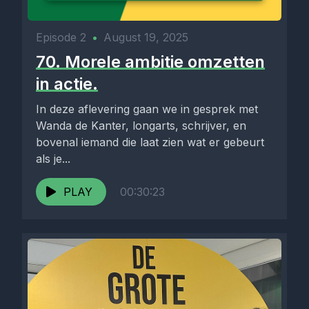
Episode 2
•
August 19, 2025
70. Morele ambitie omzetten
in actie.
In deze aflevering gaan we in gesprek met
Wanda de Kanter, longarts, schrijver, en
bovenal iemand die laat zien wat er gebeurt
als je...
PLAY
00:30:23