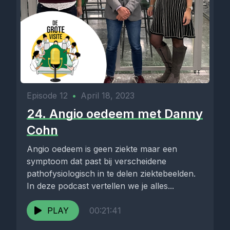
Episode 12
•
April 18, 2023
24. Angio oedeem met Danny
Cohn
Angio oedeem is geen ziekte maar een
symptoom dat past bij verscheidene
pathofysiologisch in te delen ziektebeelden.
In deze podcast vertellen we je alles...
PLAY
00:21:41