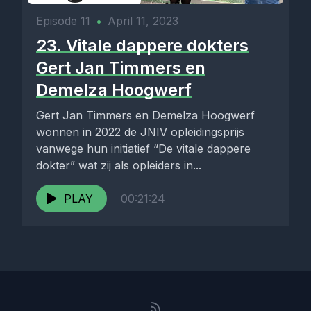
Episode 11
•
April 11, 2023
23. Vitale dappere dokters
Gert Jan Timmers en
Demelza Hoogwerf
Gert Jan Timmers en Demelza Hoogwerf
wonnen in 2022 de JNIV opleidingsprijs
vanwege hun initiatief “De vitale dappere
dokter” wat zij als opleiders in...
PLAY
00:21:24