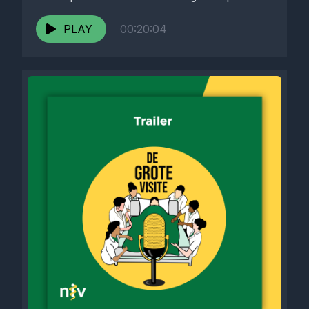
capaciteit. Marjolein Kremers,...
PLAY
00:20:04