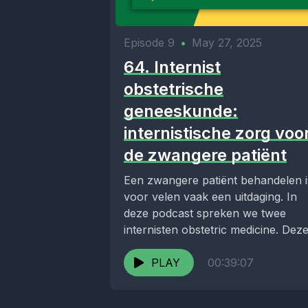
Episode 9
•
May 27, 2025
64. Internist
obstetrische
geneeskunde:
internistische zorg voo
de zwangere patiënt
Een zwangere patiënt behandelen i
voor velen vaak een uitdaging. In
deze podcast spreken we twee
internisten obstetric medicine. Dez
internisten zijn gespecialiseerd in...
PLAY
00:39:07