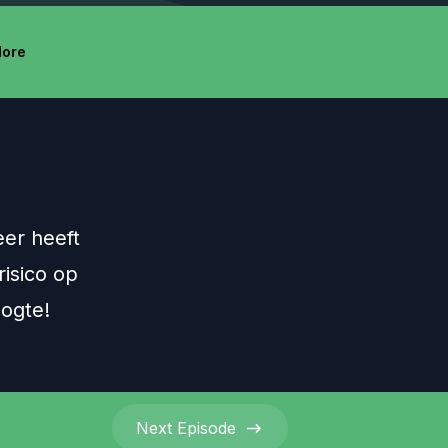
ore
eer heeft
risico op
ogte!
Next
Episode