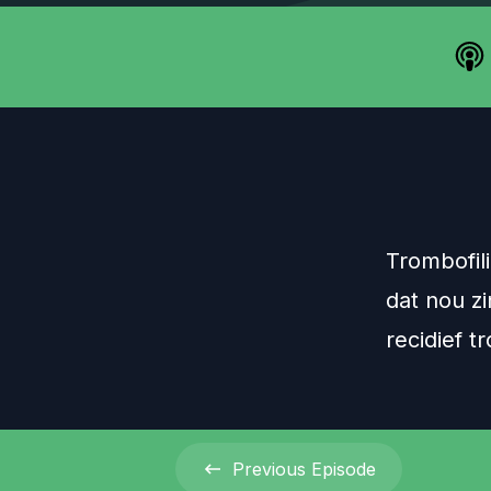
Trombofil
dat nou zi
recidief 
Previous
Episode