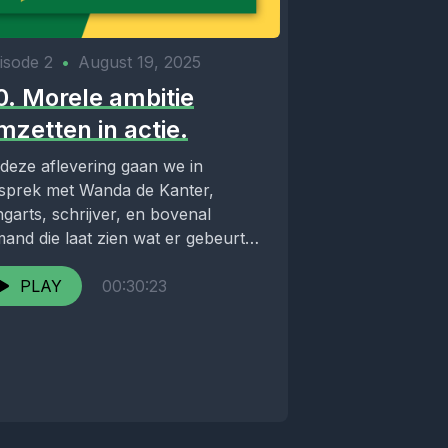
isode 2
•
August 19, 2025
0. Morele ambitie
mzetten in actie.
 deze aflevering gaan we in
sprek met Wanda de Kanter,
ngarts, schrijver, en bovenal
mand die laat zien wat er gebeurt
 je...
PLAY
00:30:23