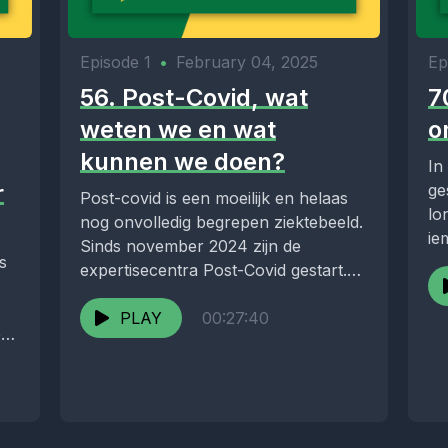
Episode 1
•
February 04, 2025
Ep
56. Post-Covid, wat
7
weten we en wat
o
kunnen we doen?
In
r
ge
Post-covid is een moeilijk en helaas
lo
nog onvolledig begrepen ziektebeeld.
ie
Sinds november 2024 zijn de
s
als
expertisecentra Post-Covid gestart.
Met Michele van Vugt, Roosmarijn
Hooijdonk...
PLAY
00:27:40
e