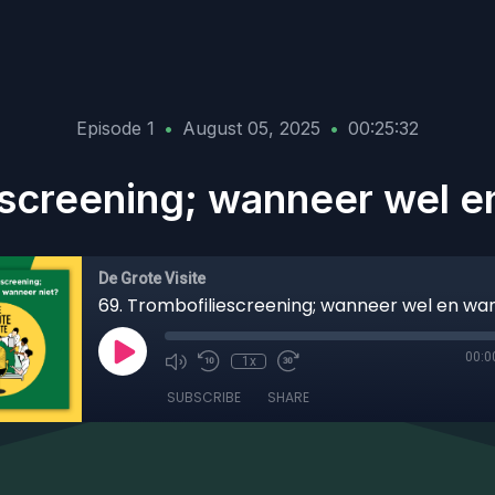
Episode 1
•
August 05, 2025
•
00:25:32
escreening; wanneer wel e
De Grote Visite
00:0
1x
SUBSCRIBE
SHARE