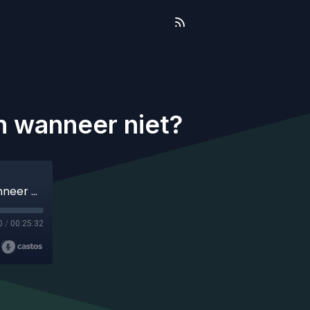
n wanneer niet?
69. Trombofiliescreening; wanneer wel en wanneer niet?
0
/
00:25:32