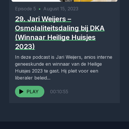
Episode 5
•
August 15, 2023
29. Jari Weijers –
Osmolaliteitsdaling bij DKA
(Winnaar Heilige Huisjes
2023)
In deze podcast is Jari Weijers, anios interne
geneeskunde en winnaar van de Heilige
Huisjes 2023 te gast. Hij pleit voor een
liberaler beleid...
PLAY
00:10:55