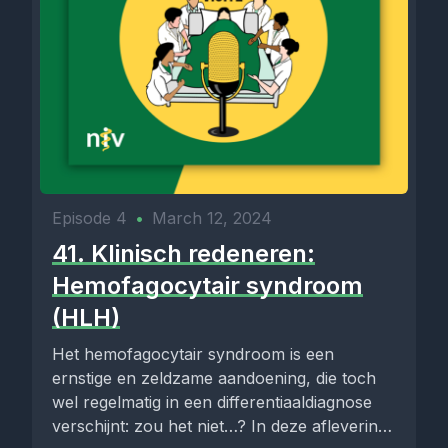
Episode 4
•
March 12, 2024
41. Klinisch redeneren:
Hemofagocytair syndroom
(HLH)
Het hemofagocytair syndroom is een
ernstige en zeldzame aandoening, die toch
wel regelmatig in een differentiaaldiagnose
verschijnt: zou het niet…? In deze aflevering