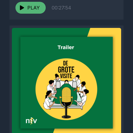
bespreken...
PLAY
00:27:54