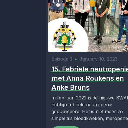
Episode 3
•
January 10, 2023
15. Febriele neutropeni
met Anna Roukens en
Anke Bruns
In februari 2022 is de nieuwe SWA
richtlijn febriele neutropenie
gepubliceerd. Het is niet meer zo
simpel als bloedkweken, meropen
starten en door naar...