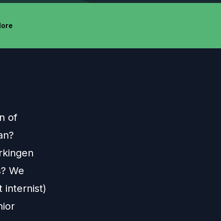
ore
n of
an?
rkingen
s? We
internist)
nior