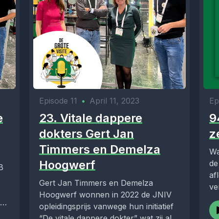
Episode 11
•
April 11, 2023
Ep
e
23. Vitale dappere
9
dokters Gert Jan
z
Timmers en Demelza
Wa
Hoogwerf
de
B
af
Gert Jan Timmers en Demelza
ve
Hoogwerf wonnen in 2022 de JNIV
em
opleidingsprijs vanwege hun initiatief
“De vitale dappere dokter” wat zij als