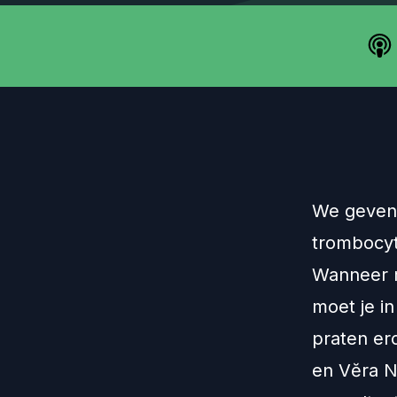
We geven 
trombocyt
Wanneer m
moet je i
praten er
en Vĕra N