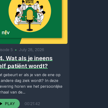
isode 5
•
July 28, 2026
4. Wat als je ineens
elf patiënt wordt?
t gebeurt er als je van de ene op
 andere dag ziek wordt? In deze
levering horen we het persoonlijke
rhaal van de...
PLAY
00:21:42