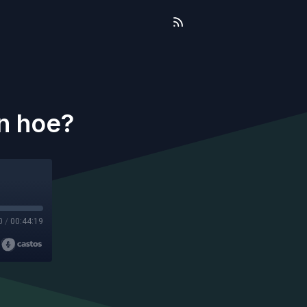
n hoe?
0
/
00:44:19