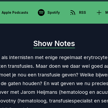
Apple Podcasts
Spotify
RSS
M
Show Notes
als internisten met enige regelmaat erytrocyte
en transfusies. Maar doen we daar wel goed a
oet je nou een transfusie geven? Welke bijwe
n de gaten houden? En wat geven we nu precie
over met Jarom Heijmans (hematoloog en acuut 
ovotny (hematoloog, transfusiespecialist en se