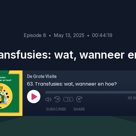
Episode 8
•
May 13, 2025
•
00:44:19
ransfusies: wat, wanneer e
De Grote Visite
63. Transfusies: wat, wanneer en hoe?
00:0
1x
SUBSCRIBE
SHARE