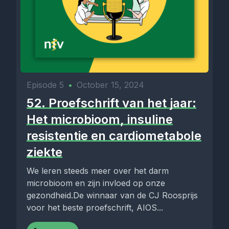
Episode 5
•
October 15, 2024
52. Proefschrift van het jaar:
Het microbioom, insuline
resistentie en cardiometabole
ziekte
We leren steeds meer over het darm
microbioom en zijn invloed op onze
gezondheid.De winnaar van de CJ Roosprijs
voor het beste proefschrift, AIOS...