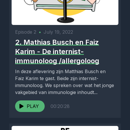
Episode 2
•
July 19, 2022
2. Mathias Busch en Faiz
Karim - De internist-
immunoloog /allergoloog
In deze aflevering zijn Matthias Busch en
Faiz Karim te gast. Beide zijn internist-
immunoloog. We spreken over wat het jonge
vakgebied van immunologie inhoudt...
PLAY
00:20:28