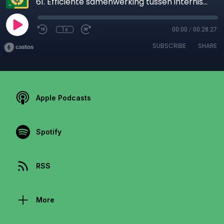
61. Efficiënte samenwerking tussen internist en huisarts, do’s en don’ts.
1x
00:00
/
00:28:27
SUBSCRIBE
SHARE
Apple Podcasts
Spotify
RSS
More