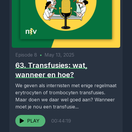
Episode 8
•
May 13, 2025
63. Transfusies: wat,
wanneer en hoe?
We geven als internisten met enige regelmaat
erytrocyten of trombocyten transfusies.
Maar doen we daar wel goed aan? Wanneer
moet je nou een transfusie...
PLAY
00:44:19