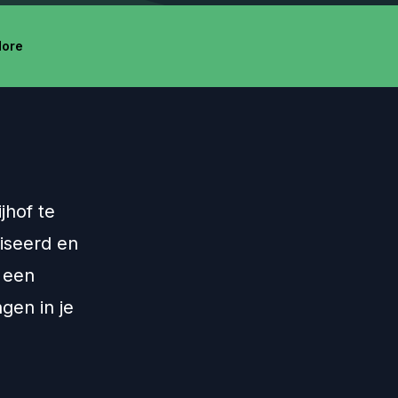
ore
jhof te
niseerd en
j een
gen in je