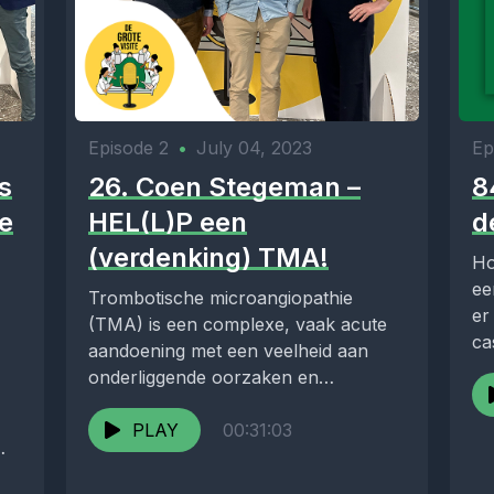
Episode 2
•
July 04, 2023
Ep
s
26. Coen Stegeman –
8
e
HEL(L)P een
d
(verdenking) TMA!
Ho
ee
Trombotische microangiopathie
er
(TMA) is een complexe, vaak acute
ca
aandoening met een veelheid aan
onderliggende oorzaken en
beïnvloedende factoren. Deze
podcast gaat in op een...
PLAY
00:31:03