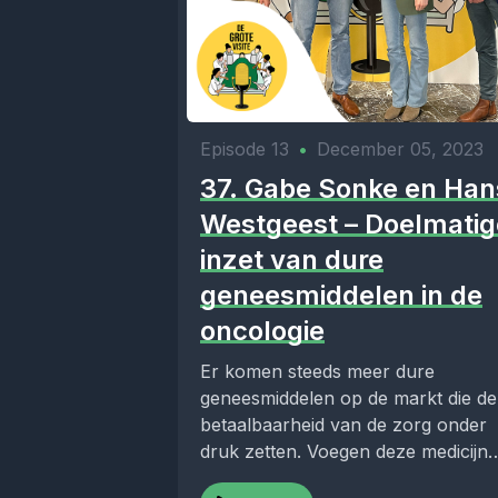
Episode 13
•
December 05, 2023
37. Gabe Sonke en Han
Westgeest – Doelmatig
inzet van dure
geneesmiddelen in de
oncologie
Er komen steeds meer dure
geneesmiddelen op de markt die de
betaalbaarheid van de zorg onder
druk zetten. Voegen deze medicijn
altijd wat toe...