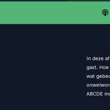
In deze af
gast. Hoe
wat gebeur
onwelword
ABCDE mo