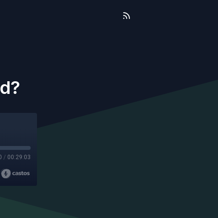
rd?
0
/
00:29:03