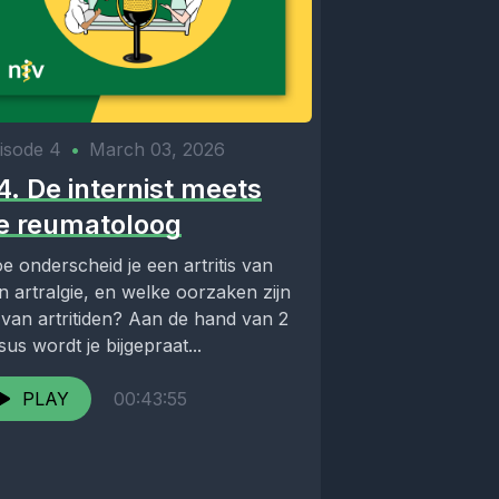
isode 4
•
March 03, 2026
4. De internist meets
e reumatoloog
e onderscheid je een artritis van
n artralgie, en welke oorzaken zijn
 van artritiden? Aan de hand van 2
sus wordt je bijgepraat...
PLAY
00:43:55