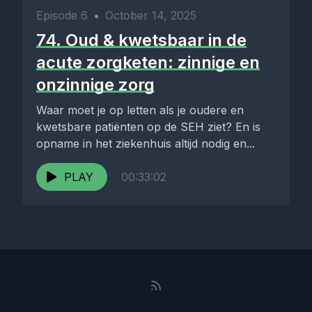
Episode 6
•
October 14, 2025
74. Oud & kwetsbaar in de
acute zorgketen: zinnige en
onzinnige zorg
Waar moet je op letten als je oudere en
kwetsbare patiënten op de SEH ziet? En is
opname in het ziekenhuis altijd nodig en...
PLAY
00:33:02