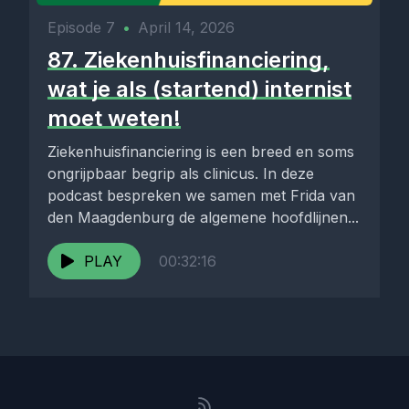
Episode 7
•
April 14, 2026
87. Ziekenhuisfinanciering,
wat je als (startend) internist
moet weten!
Ziekenhuisfinanciering is een breed en soms
ongrijpbaar begrip als clinicus. In deze
podcast bespreken we samen met Frida van
den Maagdenburg de algemene hoofdlijnen...
PLAY
00:32:16