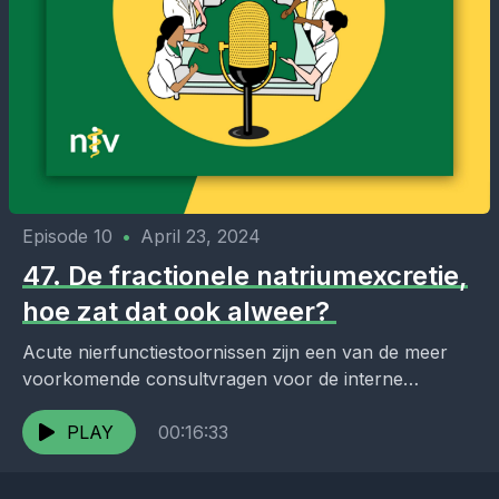
Episode 10
•
April 23, 2024
47. De fractionele natriumexcretie,
hoe zat dat ook alweer?
Acute nierfunctiestoornissen zijn een van de meer
voorkomende consultvragen voor de interne
geneeskunde. Een van de testen die we hier vaak
voor gebruiken is...
PLAY
00:16:33