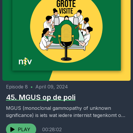
Episode 8
•
April 09, 2024
45. MGUS op de poli
MGUS (monoclonal gammopathy of unknown
significance) is iets wat iedere internist tegenkomt op
de poli. Maar wanneer moet je nou een
beenmergpunctie doen, en...
PLAY
00:28:02