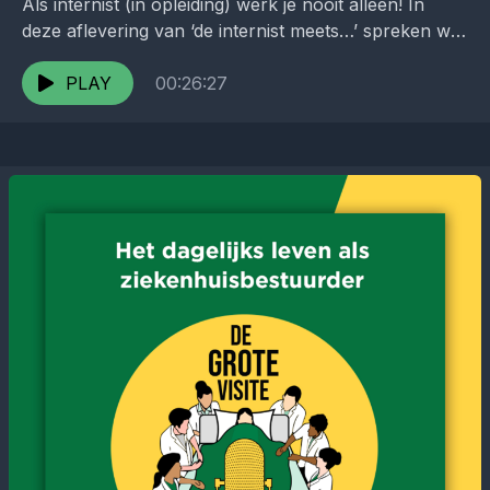
Als internist (in opleiding) werk je nooit alleen! In
deze aflevering van ‘de internist meets…’ spreken we
met collega’s van de Klinische Chemie. Wat...
PLAY
00:26:27