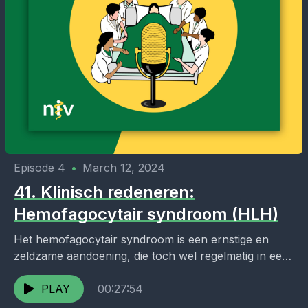
Episode 4
•
March 12, 2024
41. Klinisch redeneren:
Hemofagocytair syndroom (HLH)
Het hemofagocytair syndroom is een ernstige en
zeldzame aandoening, die toch wel regelmatig in een
differentiaaldiagnose verschijnt: zou het niet…? In
deze aflevering bespreken...
PLAY
00:27:54